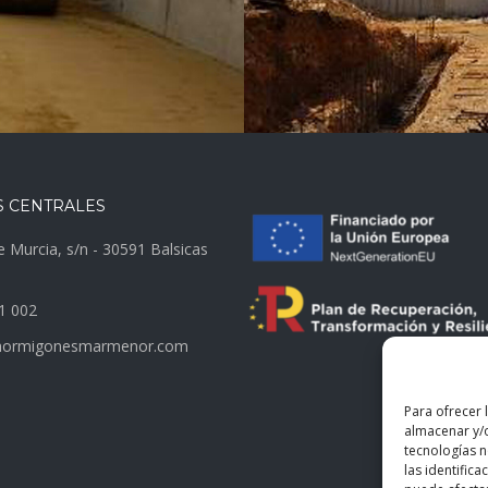
S CENTRALES
e Murcia, s/n - 30591 Balsicas
1 002
hormigonesmarmenor.com
Para ofrecer 
almacenar y/o
tecnologías 
las identifica