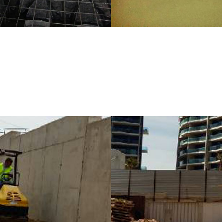
CTURAS Y
FERROTUBO GR
RUCCIONES
FERROVIAL
RA, S.L.