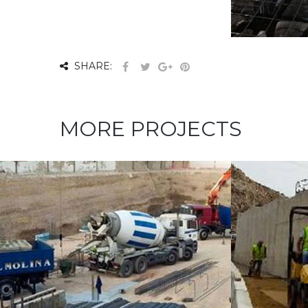
SHARE:
MORE PROJECTS
HORMIGONES
UTE SENDA CALA
ESTRU
CORTINA
CONST
ALTAMI