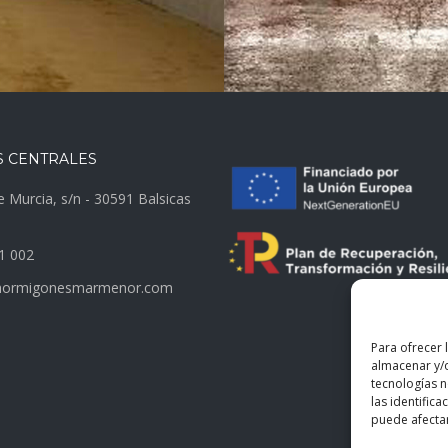
S CENTRALES
e Murcia, s/n - 30591 Balsicas
1 002
hormigonesmarmenor.com
Para ofrecer 
almacenar y/o
tecnologías 
las identifica
puede afectar